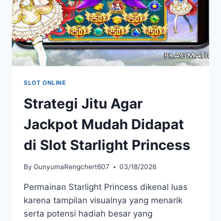
SLOT ONLINE
Strategi Jitu Agar
Jackpot Mudah Didapat
di Slot Starlight Princess
By
GunyumaRengchert607
03/18/2026
Permainan Starlight Princess dikenal luas
karena tampilan visualnya yang menarik
serta potensi hadiah besar yang